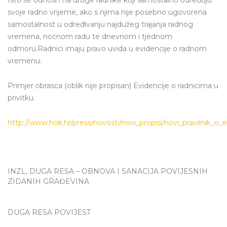
Isto se odnosi i na druge radnike koji samostalno određuju
svoje radno vrijeme, ako s njima nije posebno ugovorena
samostalnost u određivanju najdužeg trajanja radnog
vremena, noćnom radu te dnevnom i tjednom
odmoru.Radnici imaju pravo uvida u evidencije o radnom
vremenu.
Primjer obrasca (oblik nije propisan) Evidencije o radnicima u
privitku.
http://www.hok.hr/press/novosti/novi_propisi/novi_pravilnik_o
INZL, DUGA RESA – OBNOVA I SANACIJA POVIJESNIH
ZIDANIH GRAĐEVINA
DUGA RESA POVIJEST