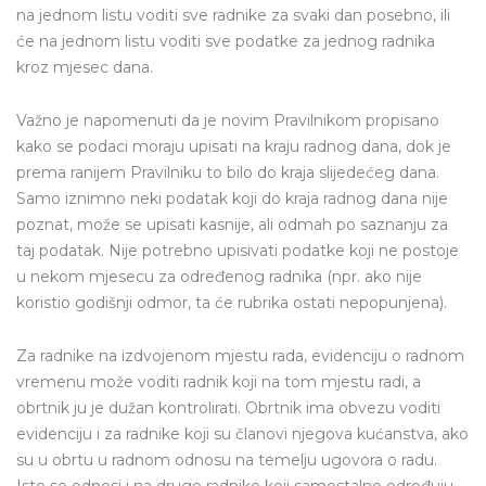
na jednom listu voditi sve radnike za svaki dan posebno, ili
će na jednom listu voditi sve podatke za jednog radnika
kroz mjesec dana.
Važno je napomenuti da je novim Pravilnikom propisano
kako se podaci moraju upisati na kraju radnog dana, dok je
prema ranijem Pravilniku to bilo do kraja slijedećeg dana.
Samo iznimno neki podatak koji do kraja radnog dana nije
poznat, može se upisati kasnije, ali odmah po saznanju za
taj podatak. Nije potrebno upisivati podatke koji ne postoje
u nekom mjesecu za određenog radnika (npr. ako nije
koristio godišnji odmor, ta će rubrika ostati nepopunjena).
Za radnike na izdvojenom mjestu rada, evidenciju o radnom
vremenu može voditi radnik koji na tom mjestu radi, a
obrtnik ju je dužan kontrolirati. Obrtnik ima obvezu voditi
evidenciju i za radnike koji su članovi njegova kućanstva, ako
su u obrtu u radnom odnosu na temelju ugovora o radu.