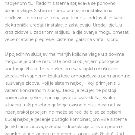
nabijenom tlu. Radom sistema sprječava se ponovno
dizanje vlage. Sistemi moraju biti trajno instalirani na
građevini i o njima se treba voditi brigu i održavati ih kako
elektronički uređaji i instalacije zahtijevaju. Uređaji djeluju
kroz zidove u zadanom radijusu, a djelovanje mogu ometati
veće metalne prepreke (cisterne, garažna vrata i slično).
U pojedinim slučajevima manjih količina vlage u zidovima
moguće je dobre rezultate postići obijanjem postojeće
unutarnje žbuke te nanošenjem sanacijskih i isušujućih
specijalnih vapnenih žbuka koje omogućavaju permanentno
isušivanje zidova. Koji je sistem najbolji i koji primijeniti u
vašem konkretnom slučaju teško je reći jer ne postoji
univerzalno rješenje primjenjivo za svaki slučaj. Svaka
situacija traži posebno rješenje ovisno o nizu parametara i
inženjerskoj procijeni no može se reći da bi se za opisani
slučaj najbolje rješenje postiglo kombinacijom više sistema
(injektiranje zidova, izvedba hidroizolacije u nivou poda i s
vanjske strane zidova uz primjenu sanacijskih žbuka). Kod