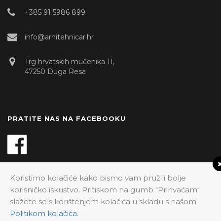
+385 91 5986 899
info@arhitehnicar.hr
Trg hrvatskih mučenika 11,
47250 Duga Resa
PRATITE NAS NA FACEBOOKU
Koristimo kolačiće kako bismo vam pružili bolje
korisničko iskustvo. Pritiskom na gumb "Prihvaćam"
Built with pride and caffeine by
Aviva
.
slažete se s korištenjem kolačića u skladu s našom
Politikom kolačića
.