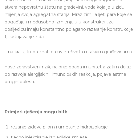
stvara nepovratnu štetu na građevini, voda koja je u zidu
mijenja svoja agregatna stanja. Mraz zimi, a ljeti para koje se
događaju i međusobno izmjenjuju u konstrukciji, za
posljedicu imaju konstantno polagano razaranje konstrukcije
tj. raslojavanje zida.
– na kraju, treba znati da uvjeti života u takvim građevinama
nose zdravstveni rizik, najprije opada imunitet a zatim dolazi
do razvoja alergijskih i imunoloških reakcija, pojave astme i
drugih bolesti.
Primjeri rješenja mogu biti:
rezanje zidova pilom i umetanje hidroizolacije
tlačno injektiranje izolacijske smjese