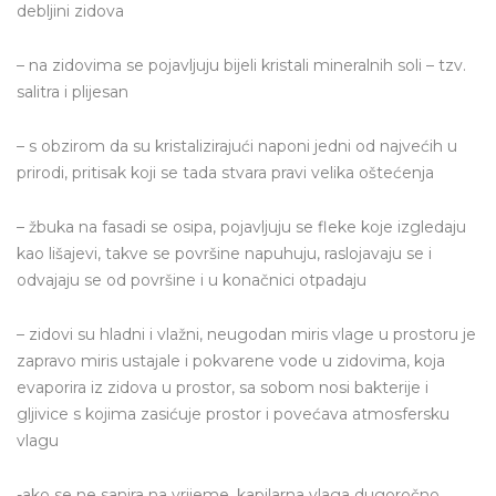
debljini zidova
– na zidovima se pojavljuju bijeli kristali mineralnih soli – tzv.
salitra i plijesan
– s obzirom da su kristalizirajući naponi jedni od najvećih u
prirodi, pritisak koji se tada stvara pravi velika oštećenja
– žbuka na fasadi se osipa, pojavljuju se fleke koje izgledaju
kao lišajevi, takve se površine napuhuju, raslojavaju se i
odvajaju se od površine i u konačnici otpadaju
– zidovi su hladni i vlažni, neugodan miris vlage u prostoru je
zapravo miris ustajale i pokvarene vode u zidovima, koja
evaporira iz zidova u prostor, sa sobom nosi bakterije i
gljivice s kojima zasićuje prostor i povećava atmosfersku
vlagu
-ako se ne sanira na vrijeme, kapilarna vlaga dugoročno