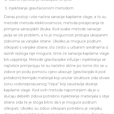
injektiranje gravitacionom metodom
Danas postoji i više načina sanacije kapilarne vlage, a to su
metode metoda elektroosmoze, metoda presijecanja te
primjena sanacijskih žbuka. Kod svake metode sanacije
javlja se isti problem, a to je mogućnost pristupa ukopanim
zidovima sa vanjske strane. Ukoliko je moguće podrum
otkopati s vanjske strane, što često u urbanim sredinama iz
raznih razloga nije moguće, time će sanacija kapilarne vlage
biti uspješnija. Metode gravitacijske infuzije i injektiranja se
najčešće primjenjuju te su načelno slične po tome što se u
zidove pri podu pomoću cijevi ubacuje (gravitacijski ili pod
pritiskom) kemijski materijal koji unutar strukture zida stvara
zonu vodonepropusnog “čepa” koji zaustavlja dizanje
kapilarne vlage. Kod ovih metoda napominjem da je u
slučaju debelih zidova potrebno injektiranje materijala s obje
strane zida te je stoga bitno da li je moguće podrum
otkopati. Ukoliko su zidovi otkopani potrebno je vanjsku