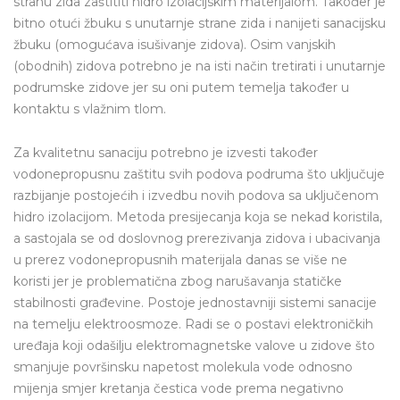
stranu zida zaštititi hidro izolacijskim materijalom. Također je
bitno otući žbuku s unutarnje strane zida i nanijeti sanacijsku
žbuku (omogućava isušivanje zidova). Osim vanjskih
(obodnih) zidova potrebno je na isti način tretirati i unutarnje
podrumske zidove jer su oni putem temelja također u
kontaktu s vlažnim tlom.
Za kvalitetnu sanaciju potrebno je izvesti također
vodonepropusnu zaštitu svih podova podruma što uključuje
razbijanje postojećih i izvedbu novih podova sa uključenom
hidro izolacijom. Metoda presijecanja koja se nekad koristila,
a sastojala se od doslovnog prerezivanja zidova i ubacivanja
u prerez vodonepropusnih materijala danas se više ne
koristi jer je problematična zbog narušavanja statičke
stabilnosti građevine. Postoje jednostavniji sistemi sanacije
na temelju elektroosmoze. Radi se o postavi elektroničkih
uređaja koji odašilju elektromagnetske valove u zidove što
smanjuje površinsku napetost molekula vode odnosno
mijenja smjer kretanja čestica vode prema negativno