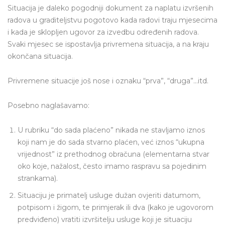
Situacija je daleko pogodniji dokument za naplatu izvršenih
radova u graditeljstvu pogotovo kada radovi traju mjesecima
i kada je sklopljen ugovor za izvedbu određenih radova.
Svaki mjesec se ispostavlja privremena situacija, a na kraju
okončana situacija.
Privremene situacije još nose i oznaku “prva”, “druga”…itd.
Posebno naglašavamo:
U rubriku “do sada plaćeno” nikada ne stavljamo iznos
koji nam je do sada stvarno plaćen, već iznos “ukupna
vrijednost” iz prethodnog obračuna (elementarna stvar
oko koje, nažalost, često imamo raspravu sa pojedinim
strankama).
Situaciju je primatelj usluge dužan ovjeriti datumom,
potpisom i žigom, te primjerak ili dva (kako je ugovorom
predviđeno) vratiti izvršitelju usluge koji je situaciju