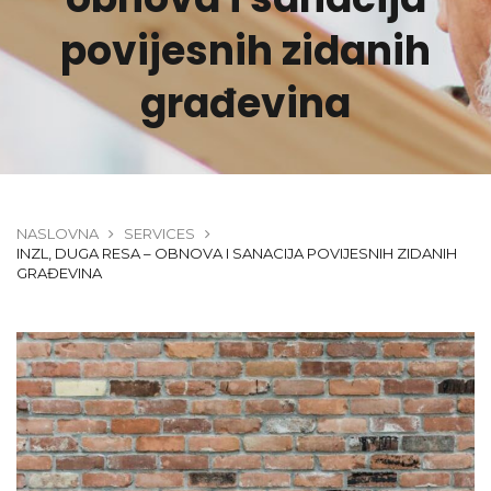
povijesnih zidanih
građevina
NASLOVNA
SERVICES
INZL, DUGA RESA – OBNOVA I SANACIJA POVIJESNIH ZIDANIH
GRAĐEVINA