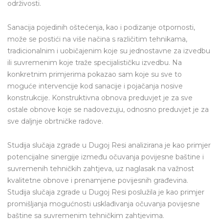
održivosti.
Sanacija pojedinih oštećenja, kao i podizanje otpornosti,
može se postići na više načina s različitim tehnikama,
tradicionalnim i uobičajenim koje su jednostavne za izvedbu
ili suvremenim koje traže specijalističku izvedbu. Na
konkretnim primjerima pokazao sam koje su sve to
moguće intervencije kod sanacije i pojačanja nosive
konstrukcije. Konstruktivna obnova preduvjet je za sve
ostale obnove koje se nadovezuju, odnosno preduvjet je za
sve daljnje obrtničke radove.
Studija slučaja zgrade u Dugoj Resi analizirana je kao primjer
potencijalne sinergije između očuvanja povijesne baštine i
suvremenih tehničkih zahtjeva, uz naglasak na važnost
kvalitetne obnove i prenamjene povijesnih građevina.
Studija slučaja zgrade u Dugoj Resi poslužila je kao primjer
promišljanja mogućnosti usklađivanja očuvanja povijesne
baštine sa suvremenim tehničkim zahtjevima.