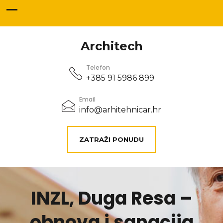
Architech
Telefon
+385 91 5986 899
Email
info@arhitehnicar.hr
ZATRAŽI PONUDU
INZL, Duga Resa –
obnova i sanacija