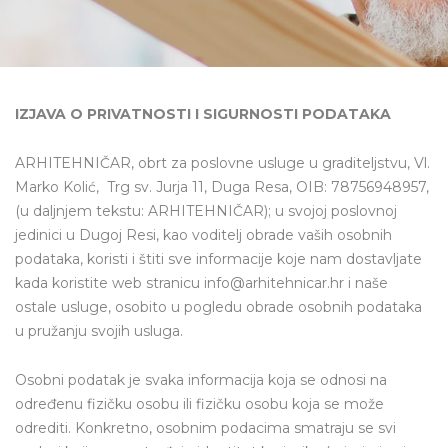
IZJAVA O PRIVATNOSTI I SIGURNOSTI PODATAKA
ARHITEHNIČAR, obrt za poslovne usluge u graditeljstvu, Vl.
Marko Kolić, Trg sv. Jurja 11, Duga Resa, OIB: 78756948957,
(u daljnjem tekstu: ARHITEHNIČAR); u svojoj poslovnoj
jedinici u Dugoj Resi, kao voditelj obrade vaših osobnih
podataka, koristi i štiti sve informacije koje nam dostavljate
kada koristite web stranicu info@arhitehnicar.hr i naše
ostale usluge, osobito u pogledu obrade osobnih podataka
u pružanju svojih usluga.
Osobni podatak je svaka informacija koja se odnosi na
određenu fizičku osobu ili fizičku osobu koja se može
odrediti. Konkretno, osobnim podacima smatraju se svi