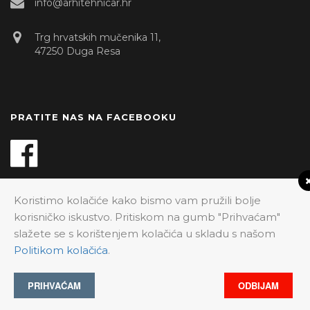
info@arhitehnicar.hr
Trg hrvatskih mučenika 11,
47250 Duga Resa
PRATITE NAS NA FACEBOOKU
Koristimo kolačiće kako bismo vam pružili bolje
korisničko iskustvo. Pritiskom na gumb "Prihvaćam"
Built with pride and caffeine by
Aviva
.
slažete se s korištenjem kolačića u skladu s našom
Politikom kolačića
.
PRIHVAĆAM
ODBIJAM