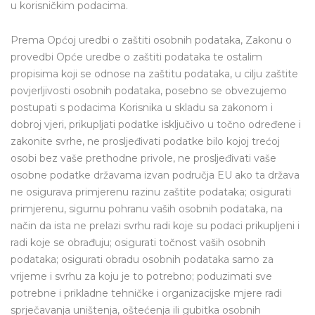
u korisničkim podacima.
Prema Općoj uredbi o zaštiti osobnih podataka, Zakonu o
provedbi Opće uredbe o zaštiti podataka te ostalim
propisima koji se odnose na zaštitu podataka, u cilju zaštite
povjerljivosti osobnih podataka, posebno se obvezujemo
postupati s podacima Korisnika u skladu sa zakonom i
dobroj vjeri, prikupljati podatke isključivo u točno određene i
zakonite svrhe, ne prosljeđivati podatke bilo kojoj trećoj
osobi bez vaše prethodne privole, ne prosljeđivati vaše
osobne podatke državama izvan područja EU ako ta država
ne osigurava primjerenu razinu zaštite podataka; osigurati
primjerenu, sigurnu pohranu vaših osobnih podataka, na
način da ista ne prelazi svrhu radi koje su podaci prikupljeni i
radi koje se obrađuju; osigurati točnost vaših osobnih
podataka; osigurati obradu osobnih podataka samo za
vrijeme i svrhu za koju je to potrebno; poduzimati sve
potrebne i prikladne tehničke i organizacijske mjere radi
sprječavanja uništenja, oštećenja ili gubitka osobnih