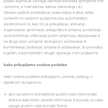
podaci kojima se utvrđuje identitet korisnika (primjerice ime
i prezime, e-mail adresa, adresa stanovanja i sl.).
Obrada osobnih podataka je svaka radnja ili skup radnji
izvršenih na osobnim podacima, bilo automatskim
sredstvima ili ne, kao što je prikupljanje, snimanje,
organiziranje, spremanje, prilagodba ili izmjena, povlačenje,
uvid, korištenje, otkrivanje putem prijenosa, objavljivanje ili
na drugi način učinjenih dostupnim, svrstavanje ili
kombiniranje, blokiranje, brisanje ili uništavanje, te provedba
logičkih, matematičkih i drugih operacija s tim podacima.
Kako prikupljamo osobne podatke
Vaše osobne podatke prikupljamo, između ostalog, u
slijedećim slučajevima:
ako nas izravno kontaktirate putem naše internetske
stranice kako biste zatražili informacije ili ponudu za naše
usluge, putem naše kontakt forme