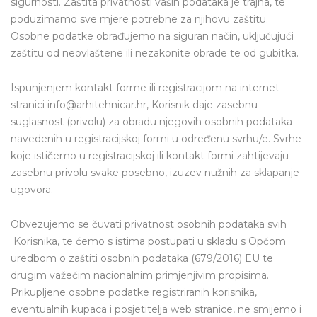
sigurnosti. Zaštita privatnosti vaših podataka je trajna, te
poduzimamo sve mjere potrebne za njihovu zaštitu.
Osobne podatke obrađujemo na siguran način, uključujući
zaštitu od neovlaštene ili nezakonite obrade te od gubitka.
Ispunjenjem kontakt forme ili registracijom na internet
stranici info@arhitehnicar.hr, Korisnik daje zasebnu
suglasnost (privolu) za obradu njegovih osobnih podataka
navedenih u registracijskoj formi u određenu svrhu/e. Svrhe
koje ističemo u registracijskoj ili kontakt formi zahtijevaju
zasebnu privolu svake posebno, izuzev nužnih za sklapanje
ugovora.
Obvezujemo se čuvati privatnost osobnih podataka svih
Korisnika, te ćemo s istima postupati u skladu s Općom
uredbom o zaštiti osobnih podataka (679/2016) EU te
drugim važećim nacionalnim primjenjivim propisima.
Prikupljene osobne podatke registriranih korisnika,
eventualnih kupaca i posjetitelja web stranice, ne smijemo i