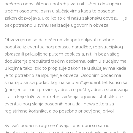
nećemo neovlašteno upotrebljavati niti učiniti dostupnim
trećim osobama, osim u slučajevima kada to poseban
zakon dozvoljava, ukoliko to čini našu zakonsku obvezu ili je
pak potrebno u svrhu realizacije ugovornih obveza.
Obvezujemo se da nećemo zloupotrebljavati osobne
podatke iz eventualnog obrasca narudžbe, registracijskog
obrasca ili prikupljene putem cookies-a, niti ih bez vašeg
dopuštenja prepuštati trećim osobama, osim u slučajevima
u kojima tako izričito propisuje zakon te u slučajevima kada
je to potrebno za ispunjenje obveza. Osobnim podacima
smatraju se svi podaci kojima se utvrđuje identitet Korisnika
(primjerice ime i prezime, adresa e-pošte, adresa stanovanja
i sl.), a koji služe za potrebe izvršenja ugovora, statistiku te
eventualnog slanja posebnih ponuda i newslettera za
registrirane korisnike, a po posebno pribavljenoj privoli.
Svi vaši podaci strogo se čuvaju i dostupni su samo
djelatnicima kojima su ti podaci nužni za obavljanje posla. Svi