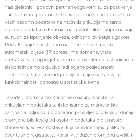
naši djelatnici i poslovni partneri odgovorni su za poštivanje
načela zaštite privatnosti. Obavezujemo se pružati zaštitu
vaših osobnih podataka na način da prikupljamo samo
osnovne podatke o korisnicima i eventualnim kupcima koji
su nužni za ispunjenje obveza, odnosno izvršenje ugovora.
Podatke koji se pristupom na internetsku stranicu
automatski bilježe (IP adresa, ime domene, vrste
pretraživača, broj posjeta, vrijeme provedeno na stranicama i
sl.) koristit ćemo isključivo radi ocjene posjećenosti
internetske stranice i radi poboljšanja njezina sadržaja i
funkcionalnosti, odnosno u statističke svrhe.
Također, informiramo Korisnike o načinu korištenja
prikupljenih podataka te ih koristimo za marketinške
kampanje isključivo po posebno pribavljenoj privoli. U slučaju
promjene bilo kojeg od osobnih podataka (npr. mjesto
stanovanja, adresa dostave) koji se evidentiraju prilikom
eventualne registracije, Korisnik je dužan promjenu izvršiti i