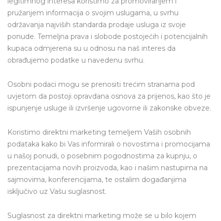
legitimnog interesa koristimo za promoviranjem i
pružanjem informacija o svojim uslugama, u svrhu
održavanja najviših standarda prodaje usluga iz svoje
ponude. Temeljna prava i slobode postojećih i potencijalnih
kupaca odmjerena su u odnosu na naš interes da
obrađujemo podatke u navedenu svrhu.
Osobni podaci mogu se prenositi trećim stranama pod
uvjetom da postoji opravdana osnova za prijenos, kao što je
ispunjenje usluge ili izvršenje ugovorne ili zakonske obveze.
Koristimo direktni marketing temeljem Vaših osobnih
podataka kako bi Vas informirali o novostima i promocijama
u našoj ponudi, o posebnim pogodnostima za kupnju, o
prezentacijama novih proizvoda, kao i našim nastupima na
sajmovima, konferencijama, te ostalim događanjima
isključivo uz Vašu suglasnost.
Suglasnost za direktni marketing može se u bilo kojem