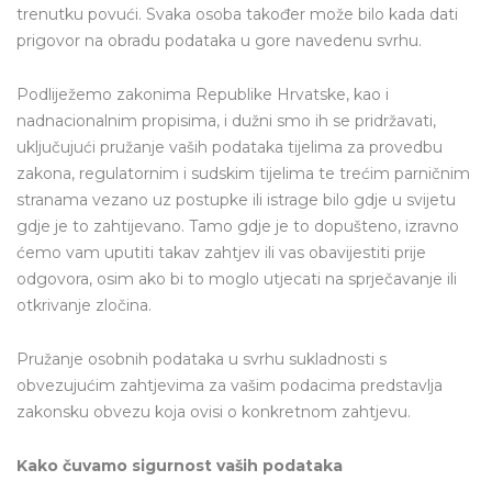
trenutku povući. Svaka osoba također može bilo kada dati
prigovor na obradu podataka u gore navedenu svrhu.
Podliježemo zakonima Republike Hrvatske, kao i
nadnacionalnim propisima, i dužni smo ih se pridržavati,
uključujući pružanje vaših podataka tijelima za provedbu
zakona, regulatornim i sudskim tijelima te trećim parničnim
stranama vezano uz postupke ili istrage bilo gdje u svijetu
gdje je to zahtijevano. Tamo gdje je to dopušteno, izravno
ćemo vam uputiti takav zahtjev ili vas obavijestiti prije
odgovora, osim ako bi to moglo utjecati na sprječavanje ili
otkrivanje zločina.
Pružanje osobnih podataka u svrhu sukladnosti s
obvezujućim zahtjevima za vašim podacima predstavlja
zakonsku obvezu koja ovisi o konkretnom zahtjevu.
Kako čuvamo sigurnost vaših podataka