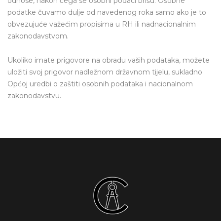
odnose, nakon čega se osobni podaci brišu. Osobne
podatke čuvamo dulje od navedenog roka samo ako je to
obvezujuće važećim propisima u RH ili nadnacionalnim
zakonodavstvom.
Ukoliko imate prigovore na obradu vaših podataka, možete
uložiti svoj prigovor nadležnom državnom tijelu, sukladno
Općoj uredbi o zaštiti osobnih podataka i nacionalnom
zakonodavstvu.